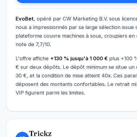
EvoBet
, opéré par CW Marketing B.V. sous licen
nous a impressionnés par sa large sélection issue 
plateforme couvre machines à sous, croupiers en d
note de 7,7/10.
L'offre affiche
+130 % jusqu'à 1 000 €
plus +100 % 
€ sur deux dépôts. Le dépôt minimum se situe un 
30 €, et la condition de mise atteint 40x. Ces para
déposent des montants confortables. Le retrait m
VIP figurent parmi les limites.
Trickz