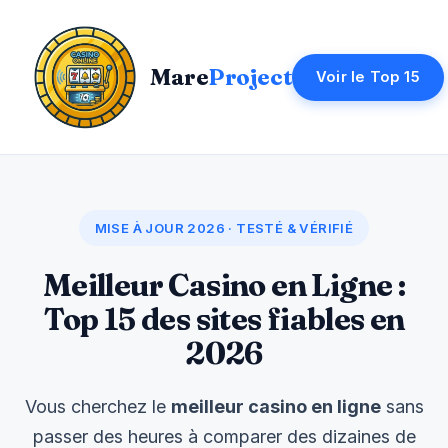
Mare
Project
Voir le Top 15
MISE À JOUR 2026 · TESTÉ & VÉRIFIÉ
Meilleur Casino en Ligne :
Top 15 des sites fiables en
2026
Vous cherchez le
meilleur casino en ligne
sans
passer des heures à comparer des dizaines de