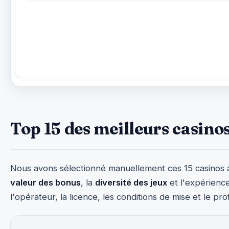
Top 15 des meilleurs casino
Nous avons sélectionné manuellement ces 15 casinos ap
valeur des bonus
, la
diversité des jeux
et l'expérience
l'opérateur, la licence, les conditions de mise et le prof