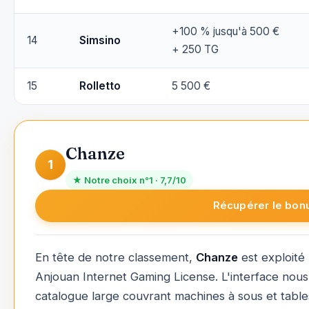
+100 % jusqu'à 500 €
14
Simsino
+ 250 TG
15
Rolletto
5 500 €
Chanze
1
★ Notre choix n°1 · 7,7/10
Récupérer le bon
En tête de notre classement,
Chanze
est exploité
Anjouan Internet Gaming License. L'interface nous 
catalogue large couvrant machines à sous et table